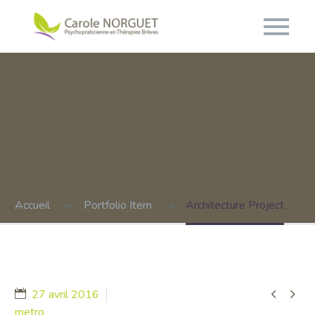
Architecture
INTERIOR
MINIMALISTIC
Accueil
Portfolio Item
Architecture Project


27 avril 2016
metro